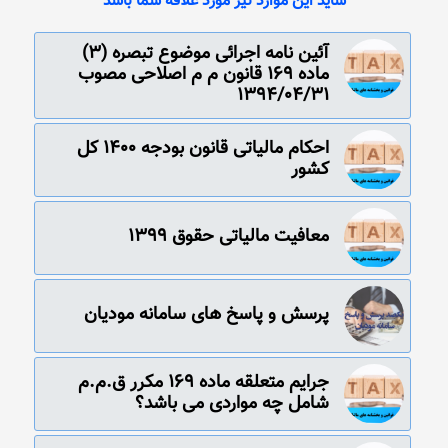
شاید این موارد نیز مورد علاقه شما باشد
آئین نامه اجرائی موضوع تبصره (3)
ماده 169 قانون م م اصلاحی مصوب
1394/04/31
احکام مالیاتی قانون بودجه 1400 کل
کشور
معافیت مالیاتی حقوق 1399
پرسش و پاسخ های سامانه مودیان
جرایم متعلقه ماده 169 مکرر ق.م.م
شامل چه مواردی می باشد؟