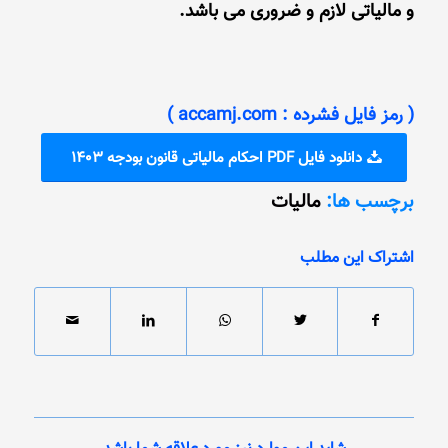
و ﻣﺎﻟﯿﺎﺗﯽ ﻻزم و ﺿﺮوری ﻣﯽ ﺑﺎﺷﺪ.
( رمز فایل فشرده : accamj.com )
دانلود فایل PDF احکام مالیاتی قانون بودجه 1403
برچسب ها:
مالیات
اشتراک این مطلب