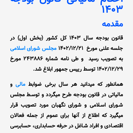
1403
مقدمه
قانون بودجه سال 1403 کل کشور (بخش اول) در
جلسه علنی مورخ 1402/12/21
مجلس شورای اسلامی
به تصویب رسید و طی نامه شماره 243886 مورخ
1402/12/29 توسط رییس جمهور ابلاغ شد.
ﻫﻤﺎﻧﻄﻮر ﮐﻪ ﻣﯿﺪاﻧﯿﺪ ﻫﺮ ﺳﺎل ﺑﺮﺧﯽ ﺿﻮاﺑﻂ
ﻣﺎﻟﯽ
و
ﻣﺎﻟﯿﺎﺗﯽ در ﻗﺎﻧﻮن ﺑﻮدﺟﻪ ﻃﺮح ﻣﯿﮕﺮدد و ﺗﻮﺳـﻂ ﻣﺠﻠﺲ
ﺷـﻮرای اﺳـﻼﻣﯽ و ﺷﻮرای ﻧﮕﻬﺒﺎن ﻣﻮرد ﺗﺼﻮﯾﺐ ﻗﺮار
ﻣﯿﮕﯿﺮد ﮐﻪ اﻃﻼع از آﻧﻬﺎ ﺑﺮای ﻋﻤﻮم از ﺟﻤﻠﻪ ﻓﻌﺎﻻن
اﻗﺘﺼـﺎدی و اﻓﺮاد ﺷـﺎﻏﻞ در ﺣﺮﻓﻪ ﺣﺴﺎﺑﺪاری، ﺣﺴﺎﺑﺮﺳﯽ