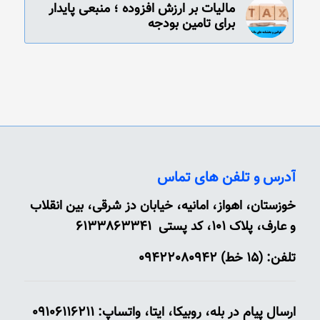
مالیات بر ارزش افزوده ؛ منبعی پایدار
برای تامین بودجه
آدرس و تلفن های تماس
خوزستان، اهواز، امانیه، خیابان دز شرقی، بین انقلاب
و عارف، پلاک 101، کد پستی 6133863341
تلفن: (15 خط) 09422080942
ارسال پیام در بله، روبیکا، ایتا، واتساپ: 09106116211