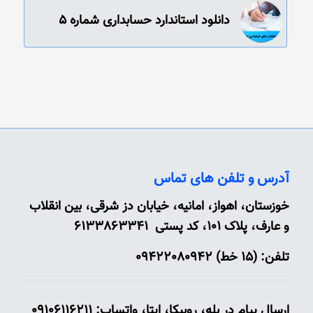
دانلود استاندارد حسابداری شماره 5
آدرس و تلفن های تماس
خوزستان، اهواز، امانیه، خیابان دز شرقی، بین انقلاب
و عارف، پلاک 101، کد پستی 6133863341
تلفن: (15 خط) 09422080942
ارسال پیام در بله، روبیکا، ایتا، واتساپ: 09106116211