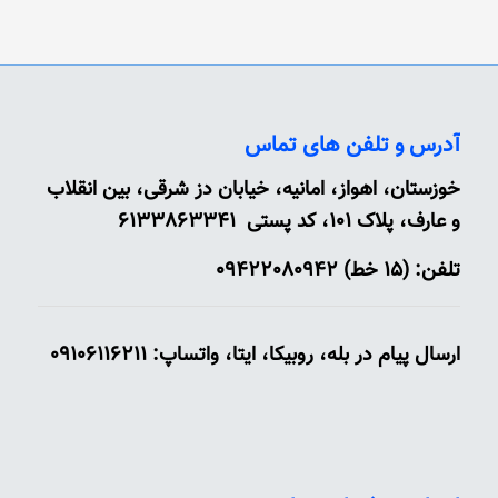
آدرس و تلفن های تماس
خوزستان، اهواز، امانیه، خیابان دز شرقی، بین انقلاب
و عارف، پلاک 101، کد پستی 6133863341
تلفن: (15 خط) 09422080942
ارسال پیام در بله، روبیکا، ایتا، واتساپ: 09106116211