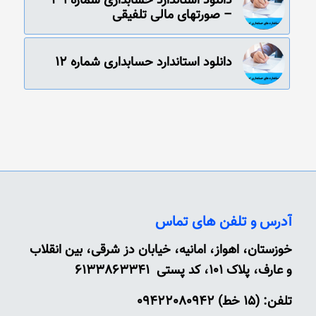
دانلود استاندارد حسابداری شماره 39
– صورتهای مالی تلفیقی
دانلود استاندارد حسابداری شماره 12
آدرس و تلفن های تماس
خوزستان، اهواز، امانیه، خیابان دز شرقی، بین انقلاب
و عارف، پلاک 101، کد پستی 6133863341
تلفن: (15 خط) 09422080942