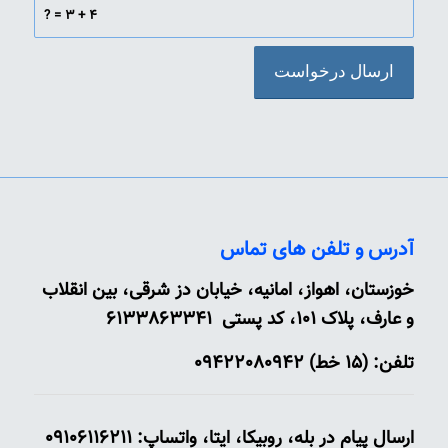
4 + 3 = ?
آدرس و تلفن های تماس
خوزستان، اهواز، امانیه، خیابان دز شرقی، بین انقلاب
و عارف، پلاک 101، کد پستی 6133863341
تلفن: (15 خط) 09422080942
ارسال پیام در بله، روبیکا، ایتا، واتساپ: 09106116211