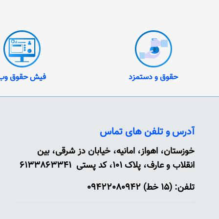
حقوق و دستمزد
فیش حقوق وب
آدرس و تلفن های تماس
خوزستان، اهواز، امانیه، خیابان دز شرقی، بین
انقلاب و عارف، پلاک 101، کد پستی 6133863341
تلفن: (15 خط) 09422080942